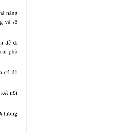
khả năng
g và số
n dễ di
oại phù
a có độ
kết nối
ời lượng