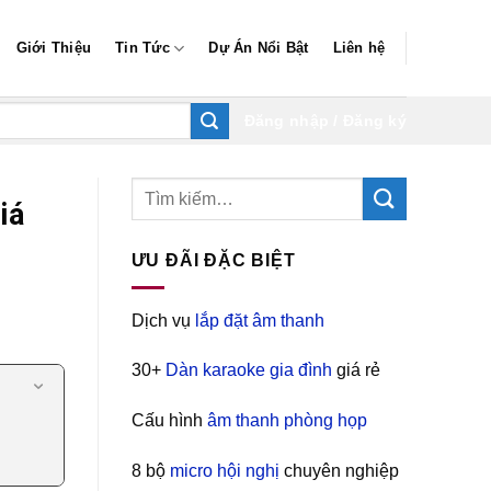
Giới Thiệu
Tin Tức
Dự Án Nổi Bật
Liên hệ
Đăng nhập / Đăng ký
iá
ƯU ĐÃI ĐẶC BIỆT
Dịch vụ
lắp đặt âm thanh
30+
Dàn karaoke gia đình
giá rẻ
Cấu hình
âm thanh phòng họp
8 bộ
micro hội nghị
chuyên nghiệp