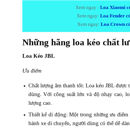
Xem ngay :
Loa Xiaomi củ
Xem ngay:
Loa Fender củ
Xem ngay:
Loa Crown củ
Những hãng loa kéo chất lư
Loa Kéo JBL
Ưu điểm
Chất lượng âm thanh tốt: Loa kéo JBL được th
dùng. Với công suất lớn và độ nhạy cao, lo
lượng cao.
Thiết kế di động: Một trong những ưu điểm 
bánh xe di chuyển, người dùng có thể dễ dà