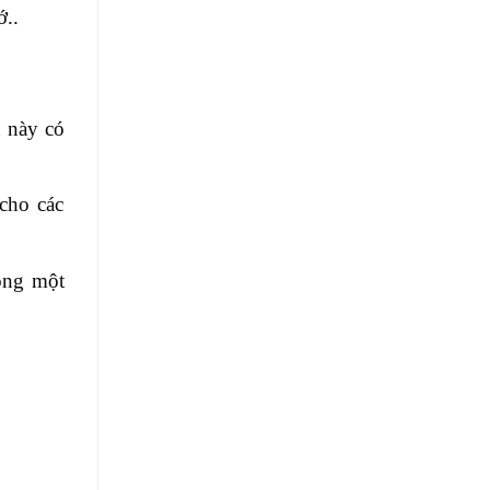
ớ..
u này có
cho các
rong một