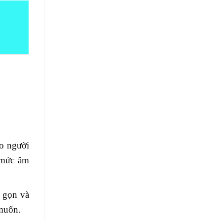
ho người
ở mức âm
ỏ gọn và
 muốn.