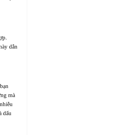
ợp.
 này dẫn
 bạn
cứng mà
 nhiễu
à dấu