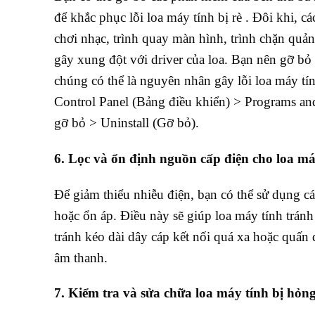
để khắc phục lỗi loa máy tính bị rè . Đôi khi, 
chơi nhạc, trình quay màn hình, trình chặn quả
gây xung đột với driver của loa. Bạn nên gỡ b
chúng có thể là nguyên nhân gây lỗi loa máy tí
Control Panel (Bảng điều khiển) > Programs a
gỡ bỏ > Uninstall (Gỡ bỏ).
6. Lọc và ổn định nguồn cấp điện cho loa má
Để giảm thiểu nhiễu điện, bạn có thể sử dụng cá
hoặc ổn áp. Điều này sẽ giúp loa máy tính tránh
tránh kéo dài dây cáp kết nối quá xa hoặc quấn q
âm thanh.
7. Kiểm tra và sửa chữa loa máy tính bị hỏ