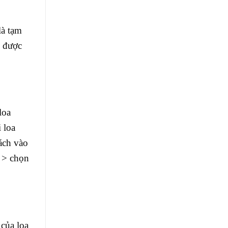
là tạm
ẽ được
loa
 loa
ách vào
) > chọn
của loa