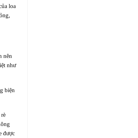
của loa
hỏng,
ạn nên
iệt như
ng biện
 rè
hông
e được