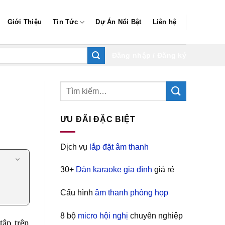
Giới Thiệu
Tin Tức
Dự Án Nổi Bật
Liên hệ
Đăng nhập / Đăng ký
ƯU ĐÃI ĐẶC BIỆT
Dịch vụ
lắp đặt âm thanh
30+
Dàn karaoke gia đình
giá rẻ
Cấu hình
âm thanh phòng họp
8 bộ
micro hội nghị
chuyên nghiệp
tập trên