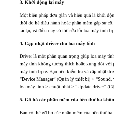
3. Khởi động lại máy
Một biện pháp đơn giản và hiệu quả là khởi động 
thời do hệ điều hành hoặc phần mềm gặp sự cố.
tải lại, và điều này có thể sửa lỗi loa máy tính bị 
4. Cập nhật driver cho loa máy tính
Driver là một phần quan trọng giúp loa máy tính
máy tính không tương thích hoặc xung đột với p
máy tính bị rè. Bạn nên kiểm tra và cập nhật dr
“Device Manager” (Quản lý thiết bị) > “Sound, 
loa máy tính > chuột phải > “Update driver” (Cậ
5. Gỡ bỏ các phần mềm của bên thứ ba không
Bạn có thể gỡ bỏ các phần mềm của bên thứ ba k