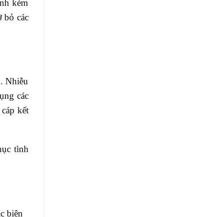
hanh kém
ỡ bỏ các
h. Nhiễu
dụng các
 cáp kết
hục tình
ác biện