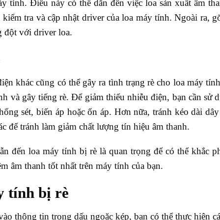
y tính. Điều này có thể dẫn đến việc loa sản xuất âm t
 kiểm tra và cập nhật driver của loa máy tính. Ngoài ra, g
đột với driver loa.
n
điện khác cũng có thể gây ra tình trạng rè cho loa máy tín
nh và gây tiếng rè. Để giảm thiểu nhiễu điện, bạn cần sử 
hống sét, biến áp hoặc ổn áp. Hơn nữa, tránh kéo dài dây
ác để tránh làm giảm chất lượng tín hiệu âm thanh.
ẫn đến loa máy tính bị rè là quan trọng để có thể khắc p
ệm âm thanh tốt nhất trên máy tính của bạn.
 tính bị rè
 vào thông tin trong dấu ngoặc kép, bạn có thể thực hiện c