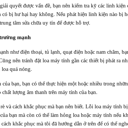
giải quyết được vấn đề, bạn nên kiểm tra kỹ các linh kiện 
 có bị hư hại hay không. Nếu phát hiện linh kiện nào bị 
rung tâm sửa chữa uy tín để được hỗ trợ.
từ trường mạnh
g mạnh như điện thoại, tủ lạnh, quạt điện hoặc nam châm, b
. Cũng nên tránh đặt loa máy tính gần các thiết bị phát ra nh
m loa quá nóng.
h của bạn, bạn có thể thực hiện một hoặc nhiều trong nhữ
o chất lượng âm thanh trên máy tính của bạn.
rè và cách khắc phục mà bạn nên biết. Lỗi loa máy tính bị
 của bạn mà còn có thể làm hỏng loa hoặc máy tính nếu k
 cách khắc phục mà tôi đã hướng dẫn ở trên để có thể ngh