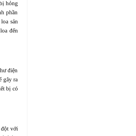
 bị hỏng
ành phần
 loa sản
 loa đến
như điện
ể gây ra
ết bị có
 đột với