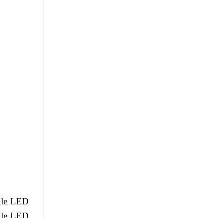
ule LED
dule LED