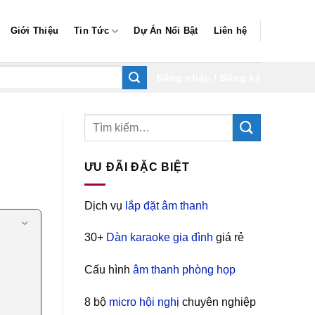
Giới Thiệu
Tin Tức
Dự Án Nổi Bật
Liên hệ
Đăng nhập / Đăng ký
ƯU ĐÃI ĐẶC BIỆT
Dịch vụ
lắp đặt âm thanh
30+
Dàn karaoke gia đình
giá rẻ
Cấu hình
âm thanh phòng họp
8 bộ
micro hội nghị
chuyên nghiệp