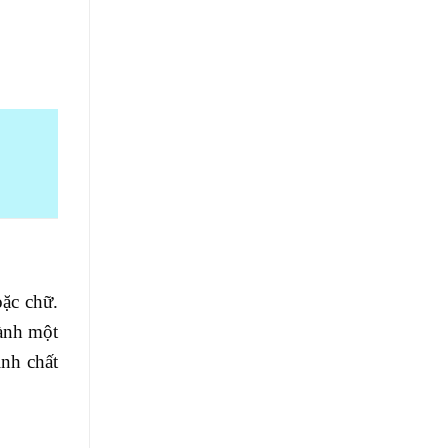
ặc chữ.
ành một
nh chất