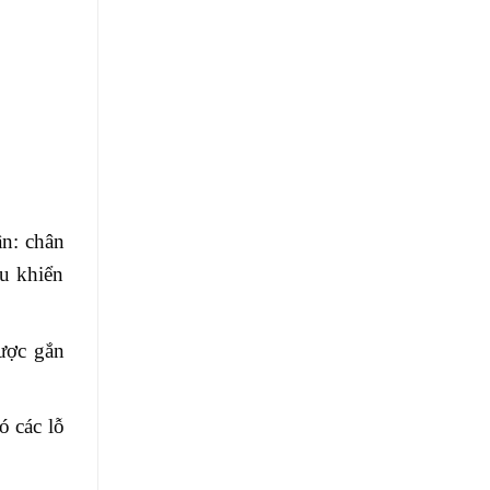
n: chân
u khiển
ược gắn
ó các lỗ