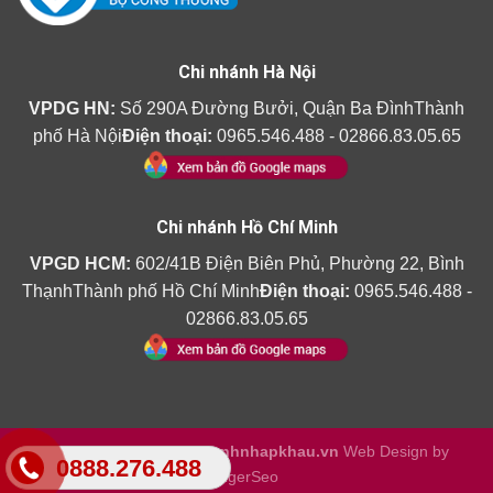
Chi nhánh Hà Nội
VPDG HN:
Số 290A Đường Bưởi, Quận Ba ĐìnhThành
phố Hà Nội
Điện thoại:
0965.546.488 - 02866.83.05.65
Chi nhánh Hồ Chí Minh
VPGD HCM:
602/41B Điện Biên Phủ, Phường 22, Bình
ThạnhThành phố Hồ Chí Minh
Điện thoại:
0965.546.488 -
02866.83.05.65
Copyright 2026 ©
Amthanhnhapkhau.vn
Web Design by
0888.276.488
TigerSeo