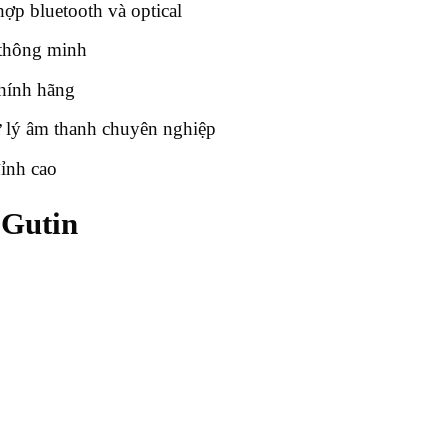
ợp bluetooth và optical
thông minh
hính hãng
ử lý âm thanh chuyên nghiệp
ỉnh cao
 Gutin