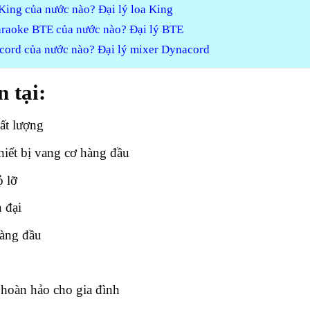
King của nước nào? Đại lý loa King
raoke BTE của nước nào? Đại lý BTE
ord của nước nào? Đại lý mixer Dynacord
 tại:
ất lượng
iết bị vang cơ hàng đầu
 lỡ
 đại
hàng đầu
hoàn hảo cho gia đình