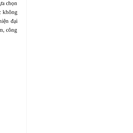
ựa chọn
ác không
hiện đại
m, công