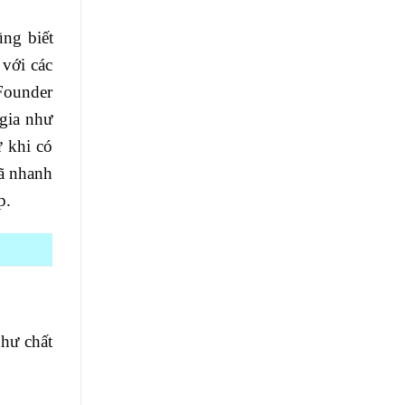
ng biết
 với các
 Founder
gia như
 khi có
đã nhanh
p.
hư chất