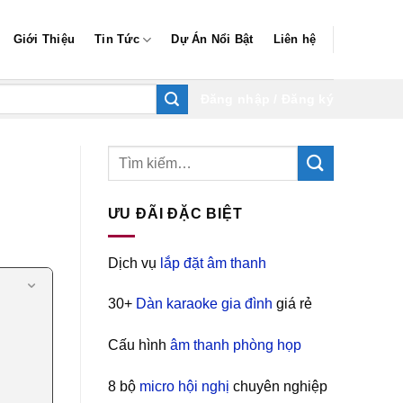
Giới Thiệu
Tin Tức
Dự Án Nổi Bật
Liên hệ
Đăng nhập / Đăng ký
ƯU ĐÃI ĐẶC BIỆT
Dịch vụ
lắp đặt âm thanh
30+
Dàn karaoke gia đình
giá rẻ
Cấu hình
âm thanh phòng họp
8 bộ
micro hội nghị
chuyên nghiệp