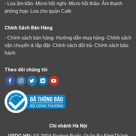
-
Loa âm trần
-
Micro hội nghị
-
Micro hội thảo
-
Âm thanh
phòng họp
-
Loa cho quán Cafe
Chính Sách Bán Hàng
-
Chính sách bán hàng
-
Hướng dẫn mua hàng
-
Chính sách
vận chuyển & lắp đặt
-
Chính sách đổi trả
-
Chính sách bảo
hành
Theo dõi chúng tôi
Chi nhánh Hà Nội
VPDG HN:
Số 290A Đường Bưởi, Quận Ba ĐìnhThành