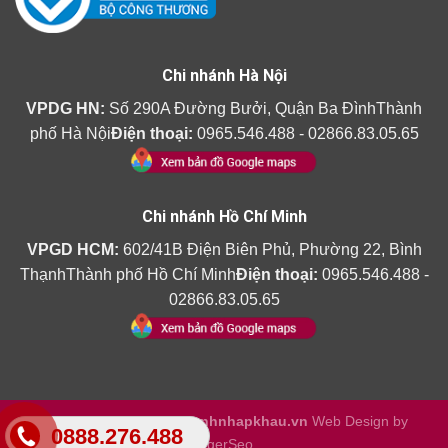
Chi nhánh Hà Nội
VPDG HN:
Số 290A Đường Bưởi, Quận Ba ĐìnhThành
phố Hà Nội
Điện thoại:
0965.546.488 - 02866.83.05.65
Chi nhánh Hồ Chí Minh
VPGD HCM:
602/41B Điện Biên Phủ, Phường 22, Bình
ThạnhThành phố Hồ Chí Minh
Điện thoại:
0965.546.488 -
02866.83.05.65
Copyright 2026 ©
Amthanhnhapkhau.vn
Web Design by
0888.276.488
TigerSeo