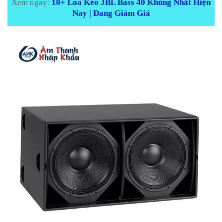
Xem ngay:
10+ Loa Kéo JBL Bass 40 Khủng Nhất Hiện
Nay | Đang Giảm Giá