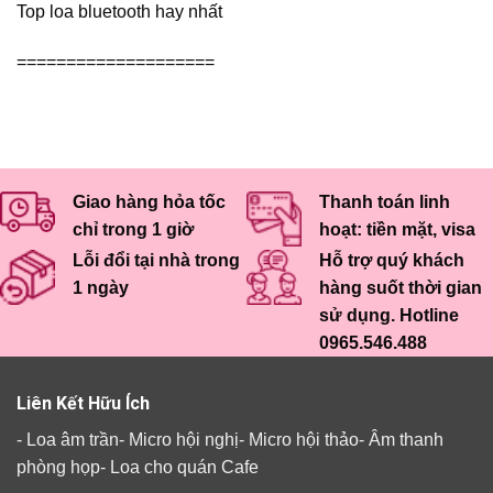
Top loa bluetooth hay nhất
====================
Giao hàng hỏa tốc
Thanh toán linh
chỉ trong 1 giờ
hoạt: tiền mặt, visa
Lỗi đổi tại nhà trong
Hỗ trợ quý khách
1 ngày
hàng suốt thời gian
sử dụng. Hotline
0965.546.488
Liên Kết Hữu Ích
-
Loa âm trần
-
Micro hội nghị
-
Micro hội thảo
-
Âm thanh
phòng họp
-
Loa cho quán Cafe