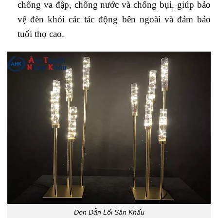
chống va đập, chống nước và chống bụi, giúp bảo
vệ đèn khỏi các tác động bên ngoài và đảm bảo
tuổi thọ cao.
Đèn Dẫn Lối Sân Khấu