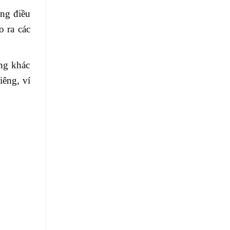
ống điều
o ra các
ng khác
iêng, ví