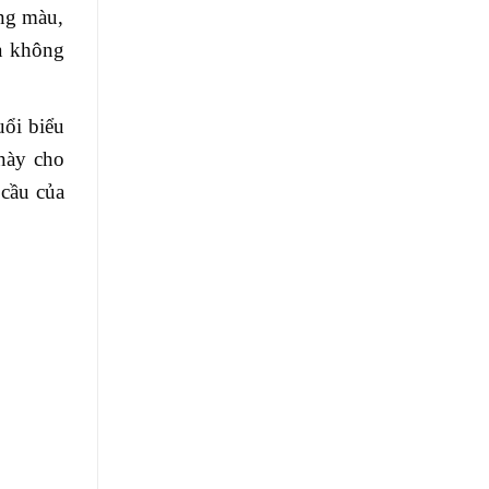
áng màu,
ra không
uổi biểu
này cho
 cầu của