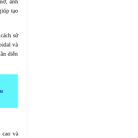
 mờ, ánh
giúp tạo
 cách sử
oidal và
hần diễn
ấu
g cao và