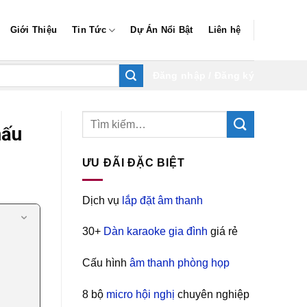
Giới Thiệu
Tin Tức
Dự Án Nổi Bật
Liên hệ
Đăng nhập / Đăng ký
hấu
ƯU ĐÃI ĐẶC BIỆT
Dịch vụ
lắp đặt âm thanh
30+
Dàn karaoke gia đình
giá rẻ
Cấu hình
âm thanh phòng họp
8 bộ
micro hội nghị
chuyên nghiệp