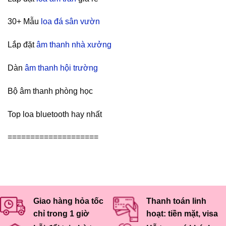
30+ Mẫu
loa đá sân vườn
Lắp đặt
âm thanh nhà xưởng
Dàn
âm thanh hội trường
Bộ âm thanh phòng học
Top loa bluetooth hay nhất
====================
Giao hàng hỏa tốc
Thanh toán linh
chỉ trong 1 giờ
hoạt: tiền mặt, visa