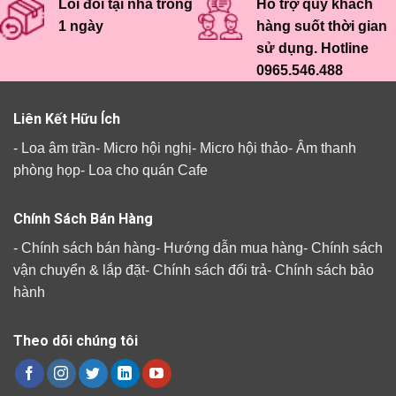
Lỗi đổi tại nhà trong
Hỗ trợ quý khách
1 ngày
hàng suốt thời gian
sử dụng. Hotline
0965.546.488
Liên Kết Hữu Ích
-
Loa âm trần
-
Micro hội nghị
-
Micro hội thảo
-
Âm thanh
phòng họp
-
Loa cho quán Cafe
Chính Sách Bán Hàng
-
Chính sách bán hàng
-
Hướng dẫn mua hàng
-
Chính sách
vận chuyển & lắp đặt
-
Chính sách đổi trả
-
Chính sách bảo
hành
Theo dõi chúng tôi