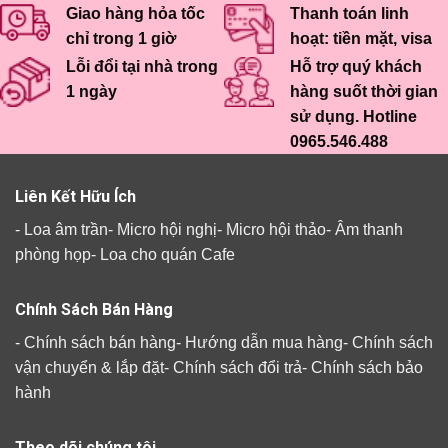
Giao hàng hỏa tốc
Thanh toán linh
chỉ trong 1 giờ
hoạt: tiền mặt, visa
Lỗi đổi tại nhà trong
Hỗ trợ quý khách
1 ngày
hàng suốt thời gian
sử dụng. Hotline
0965.546.488
Liên Kết Hữu Ích
-
Loa âm trần
-
Micro hội nghị
-
Micro hội thảo
-
Âm thanh
phòng họp
-
Loa cho quán Cafe
Chính Sách Bán Hàng
-
Chính sách bán hàng
-
Hướng dẫn mua hàng
-
Chính sách
vận chuyển & lắp đặt
-
Chính sách đổi trả
-
Chính sách bảo
hành
Theo dõi chúng tôi