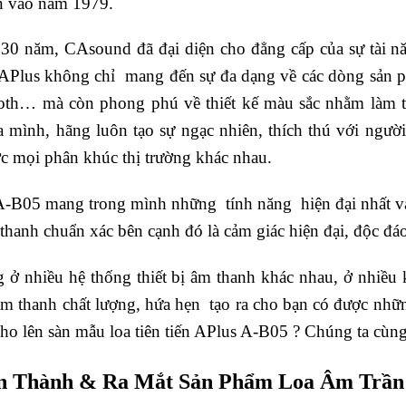
n vào năm 1979.
30 năm, CAsound đã đại diện cho đẳng cấp của sự tài nă
APlus không chỉ mang đến sự đa dạng về các dòng sản ph
ooth… mà còn phong phú về thiết kế màu sắc nhằm làm tă
 mình, hãng luôn tạo sự ngạc nhiên, thích thú với ngư
c mọi phân khúc thị trường khác nhau.
B05 mang trong mình những tính năng hiện đại nhất và 
thanh chuẩn xác bên cạnh đó là cảm giác hiện đại, độc đá
 ở nhiều hệ thống thiết bị âm thanh khác nhau, ở nhiề
m thanh chất lượng, hứa hẹn tạo ra cho bạn có được nhữ
ho lên sàn mẫu loa tiên tiến APlus A-B05 ? Chúng ta cùn
n Thành & Ra Mắt Sản Phẩm Loa Âm Trần