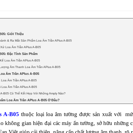
B05: Giới Thiệu
hành & Ra Mắt Sản Phẩm Loa Âm Trần APlus A-B05
 Xứ Loa Âm Trần APlus A-B05
B05: Đặc Tính Sản Phẩm
 Kế Loa Âm Trần APlus A-B05
 Lượng Âm Thanh Loa Âm Trần APlus A-B05
oa Âm Trần APlus A-B05
 Loa Âm Trần APlus A-B05
 Loa Âm Trần APlus A-B05
 A-B05 Có Thể Kết Hợp Với Những Amply Nào?
hẩm Loa Âm Trần APlus A-B05 Ở Đâu?
s A-B05
thuộc loại loa âm tường được sản xuất với mứ
o không gian hiện đại các máy ẩn tường, sở hữu những 
Fan Việt giúp cải thiện, nâng cấp chất lượng âm thanh rõ 