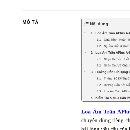
MÔ TẢ
Nội dung
Loa Âm Trần APlus A-
Quá Trình Hoàn T
Nguồn Gốc & Xuất
Loa Âm Trần APlus A-
Nhận Xét Về Thiết
Nhận Xét Về Chất
Hướng Dẫn Sử Dụng L
Thông Số Kỹ Thuật
Hướng Dẫn Kết Nối
Loa Âm Trần APlus
Kiểm Tra & Mua Sản P
Loa Âm Trần APlu
chuyên dùng riêng ch
hài lòng yêu cầu của 