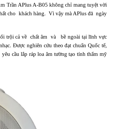
 Âm Trần APlus A-B05 không chỉ mang tuyệt vời
 nhất cho khách hàng. Vì vậy mà APlus đã ngày
i trội cả về chất âm và bề ngoài tại lĩnh vực
nhạc. Được nghiên cứu theo đạt chuẩn Quốc tế,
ới yêu cầu lắp ráp loa âm tường tạo tính thẩm mỹ