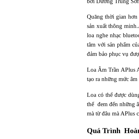
bởi Dương Trung Sơ
Quãng thời gian hơn 
sản xuất thông minh.
loa nghe nhạc bluet
tâm với sản phẩm của
đảm bảo phục vụ đượ
Loa Âm Trần APlus A-
tạo ra những mức âm 
Loa có thể được dùng
thể đem đến những â
mà từ đâu mà APlus c
Quá Trình Hoà