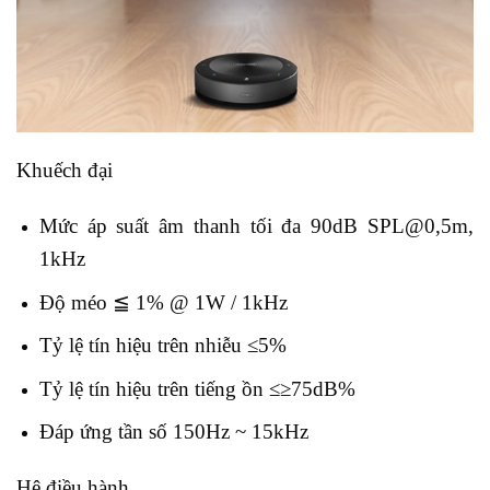
Khuếch đại
Mức áp suất âm thanh tối đa 90dB SPL@0,5m,
1kHz
Độ méo ≦ 1% @ 1W / 1kHz
Tỷ lệ tín hiệu trên nhiễu ≤5%
Tỷ lệ tín hiệu trên tiếng ồn ≤≥75dB%
Đáp ứng tần số 150Hz ~ 15kHz
Hệ điều hành