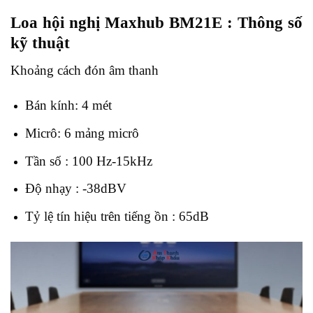
Loa hội nghị Maxhub BM21E : Thông số
kỹ thuật
Khoảng cách đón âm thanh
Bán kính: 4 mét
Micrô: 6 mảng micrô
Tần số : 100 Hz-15kHz
Độ nhạy : -38dBV
Tỷ lệ tín hiệu trên tiếng ồn : 65dB