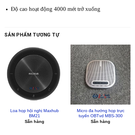
Độ cao hoạt động 4000 mét trở xuống
SẢN PHẨM TƯƠNG TỰ
Loa họp hội nghị Maxhub
Micro đa hướng họp trực
BM21
tuyến OBTvd MBS-300
Sẵn hàng
Sẵn hàng