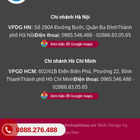
Chi nhánh Hà Nội
VPDG HN:
Số 290A Đường Bưởi, Quận Ba ĐìnhThành
phố Hà Nội
Điện thoại:
0965.546.488 - 02866.83.05.65
Chi nhánh Hồ Chí Minh
VPGD HCM:
602/41B Điện Biên Phủ, Phường 22, Bình
ThạnhThành phố Hồ Chí Minh
Điện thoại:
0965.546.488 -
02866.83.05.65
Copyright 2026 ©
Amthanhnhapkhau.vn
Web Design by
0888.276.488
TigerSeo