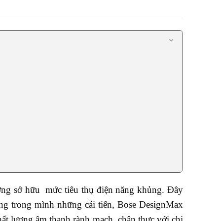
ường sở hữu mức tiêu thụ điện năng khủng. Đây
mang trong mình những cải tiến, Bose DesignMax
hất lượng âm thanh rành mạch, chân thực với chi