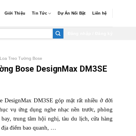
Giới Thiệu
Tin Tức
Dự Án Nổi Bật
Liên hệ
Đăng nhập / Đăng ký
Loa Treo Tường Bose
ường Bose DesignMax DM3SE
e DesignMax DM3SE góp mặt rất nhiều ở đời
hục vụ ứng dụng nghe nhạc nền trước, phòng
 bay, trung tâm hội nghị, tàu du lịch, cửa hàng
g, địa điểm bao quanh, …