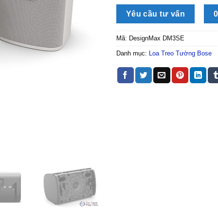
Yêu cầu tư vấn
0
Mã:
DesignMax DM3SE
Danh mục:
Loa Treo Tường Bose