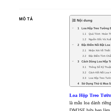
MÔ TẢ
Nội dung
Loa Hộp Treo Tường 
Quá Trình Hoàn T
Nguồn Gốc Và Xuấ
Đặc Điểm Nổi Bật Lo
Nhận Xét Về Thiế
Đặc Điểm Tính Ch
Cách Dùng Loa Hộp T
Thông Số Kỹ Thuậ
Cách Kết Nối Loa
Loa Hộp Treo Tườ
Sử Dụng Thử & Mua S
Loa Hộp Treo Tườ
là mẫu loa dành riên
DM3SE hứa hẹn làm hà