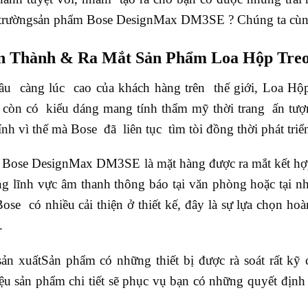
ị trườngsản phẩm Bose DesignMax DM3SE ? Chúng ta cùn
n Thành & Ra Mắt Sản Phẩm Loa Hộp Tre
ầu càng lúc cao của khách hàng trên thế giới, Loa 
òn có kiểu dáng mang tính thẩm mỹ thời trang ấn tượn
 vì thế mà Bose đã liên tục tìm tòi đồng thời phát triển 
Bose DesignMax DM3SE là mặt hàng được ra mắt kết hợp n
rong lĩnh vực âm thanh thông báo tại văn phòng hoặc tại 
ose có nhiều cải thiện ở thiết kế, đây là sự lựa chọn ho
.
n xuấtSản phẩm có những thiết bị được rà soát rất kỹ c
iệu sản phẩm chi tiết sẽ phục vụ bạn có những quyết địn