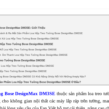
Bose DesignMax DM3SE: Giới Thiệu
hành & Ra Mắt Sản Phẩm Loa Hộp Treo Tường Bose DesignMax DM3SE
t Xứ Loa Hộp Treo Tường Bose DesignMax DM3SE
a Hộp Treo Tường Bose DesignMax DM3SE
t Kế Loa Hộp Treo Tường Bose DesignMax DM3SE
ất Âm Thanh Loa Hộp Treo Tường Bose DesignMax DM3SE
reo Tường Bose DesignMax DM3SE
t Loa Hộp Treo Tường Bose DesignMax DM3SE
 Hộp Treo Tường Bose DesignMax DM3SE
ng Bose DesignMax DM3SE Có Khả Năng Ghép Nối Với Những Amply Nào?
ản Phẩm Loa Hộp Treo Tường Bose DesignMax DM3SE Ở Đâu?
ng Bose DesignMax DM3SE
thuộc sản phẩm loa treo t
g cho không gian nội thất các máy lắp ráp trên tường, 
i lòng yêu cầu của Fan Việt hỗ trợ cải thiện, nâng cao c