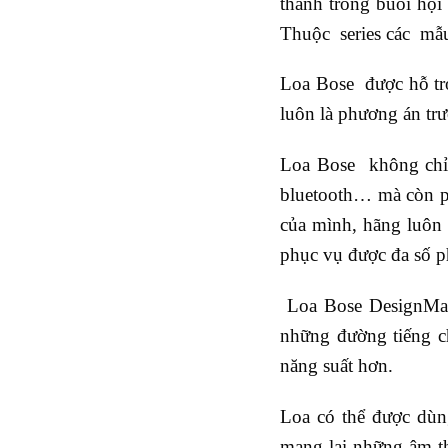
thanh trong buổi hội
Thuộc series các mẫu
Loa Bose được hỗ trợ 
luôn là phương án tr
Loa Bose không chỉ 
bluetooth… mà còn ph
của mình, hãng luôn
phục vụ được đa số p
Loa Bose DesignMax
những đường tiếng ch
năng suất hơn.
Loa có thể được dùn
mang lại những âm t