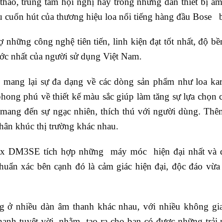
 thảo, trung tâm hội nghị hay trong những dàn thiết bị â
 cuốn hút của thương hiệu loa nổi tiếng hàng đầu Bose
những công nghệ tiên tiến, linh kiện đạt tốt nhất, độ bề
ước nhất của người sử dụng Việt Nam.
mang lại sự đa dạng về các dòng sản phẩm như loa karao
ong phú về thiết kế màu sắc giúp làm tăng sự lựa chọn 
 mang đến sự ngạc nhiên, thích thú với người dùng. Thê
hân khúc thị trường khác nhau.
 DM3SE tích hợp những máy móc hiện đại nhất và đ
uẩn xác bên cạnh đó là cảm giác hiện đại, độc đáo vừa h
g ở nhiều dàn âm thanh khác nhau, với nhiều không gi
hanh tuyệt vời, nhằm tạo ra cho bạn có được những trả