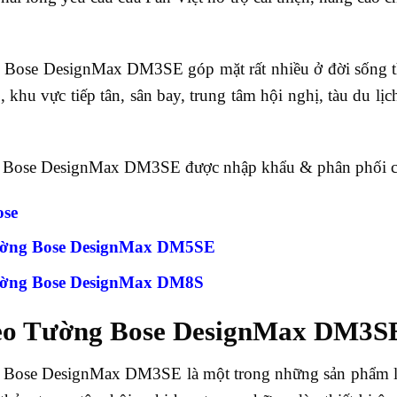
Bose DesignMax DM3SE góp mặt rất nhiều ở đời sống 
 khu vực tiếp tân, sân bay, trung tâm hội nghị, tàu du lịc
Bose DesignMax DM3SE được nhập khẩu & phân phối chí
ose
ường Bose DesignMax DM5SE
ường Bose DesignMax DM8S
eo Tường Bose DesignMax DM3SE
Bose DesignMax DM3SE là một trong những sản phẩm loa