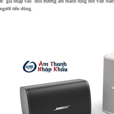
hức gia nhập vào môi trường âm thanh rộng mở Việt Nam,
người tiêu dùng.