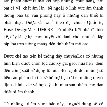
sản phẩm được ra mắt kết hợp những chức năng nổi
bật cả về chất âm lẫn bề ngoài ở lĩnh vực âm thanh
thông báo tại văn phòng hay ở những dàn thiết bị
phát nhạc. Được sản xuất theo đạt chuẩn Quốc tế,
Bose DesignMax DM6SE có nhiều bứt phá ở thiết
kế, đây là sự lựa chọn tuyệt vời dành cho nhu cầu lắp
ráp loa treo tường mang đến tính thẩm mỹ cao.
Được chế tạo trên hệ thống dây chuyềnLoa có những
linh kiện được chọn lọc cực kỳ gắt gao, hứa hẹn đem
đến công suất sử dụng tối ưu. Bên cạnh đó, những số
liệu sản phẩm chi tiết sẽ hỗ trợ bạn rút ra những quyết
định chính xác và hợp lý khi mua sản phẩm cho dàn
thiết bị âm thanh.
Từ những điểm vượt bậc này, người dùng sẽ có