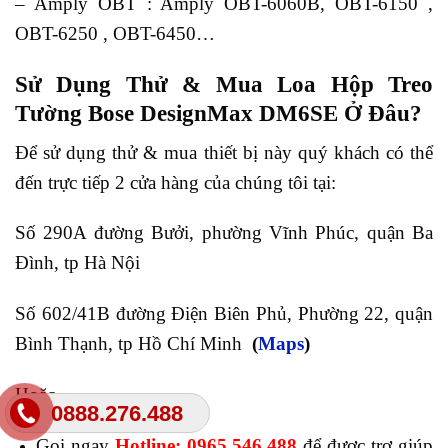
– Amply OBT : Amply OBT-6060B, OBT-6150 ,
OBT-6250 , OBT-6450…
Sử Dụng Thử & Mua Loa Hộp Treo
Tường Bose DesignMax DM6SE Ở Đâu?
Để sử dụng thử & mua thiết bị này quý khách có thể
đến trực tiếp 2 cửa hàng của chúng tôi tại:
Số 290A đường Bưởi, phường Vĩnh Phúc, quận Ba
Đình, tp Hà Nội
Số 602/41B đường Điện Biên Phủ, Phường 22, quận
Bình Thạnh, tp Hồ Chí Minh
(
Maps
)
Hoặc
0888.276.488
Gọi ngay
Hotline: 0965.546.488
để được trợ giúp