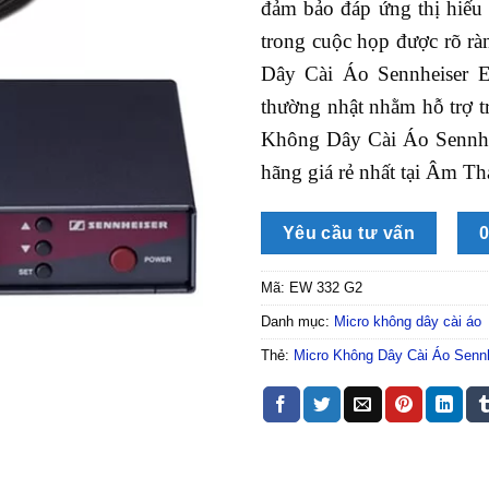
đảm bảo đáp ứng thị hiếu
trong cuộc họp được rõ rà
Dây Cài Áo Sennheiser E
thường nhật nhằm hỗ trợ 
Không Dây Cài Áo Sennhe
hãng giá rẻ nhất tại Âm 
Yêu cầu tư vấn
0
Mã:
EW 332 G2
Danh mục:
Micro không dây cài áo
Thẻ:
Micro Không Dây Cài Áo Senn