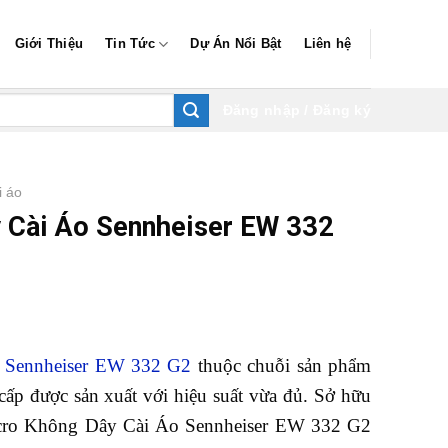
Giới Thiệu
Tin Tức
Dự Án Nổi Bật
Liên hệ
Đăng nhập / Đăng ký
i áo
 Cài Áo Sennheiser EW 332
 Sennheiser EW 332 G2
thuộc chuỗi sản phẩm
ấp được sản xuất với hiệu suất vừa đủ. Sở hữu
cro Không Dây Cài Áo Sennheiser EW 332 G2