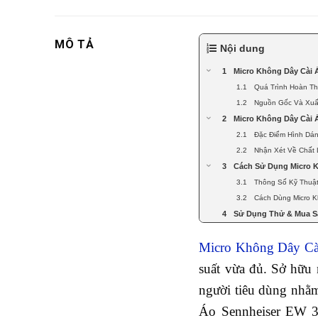
MÔ TẢ
Nội dung
Micro Không Dây Cài 
Quá Trình Hoàn Th
Nguồn Gốc Và Xuấ
Micro Không Dây Cài 
Đặc Điểm Hình Dán
Nhận Xét Về Chất
Cách Sử Dụng Micro K
Thông Số Kỹ Thuật
Cách Dùng Micro 
Sử Dụng Thử & Mua S
Micro Không Dây Cà
suất vừa đủ. Sở hữu
người tiêu dùng nhằm
Áo Sennheiser EW 33