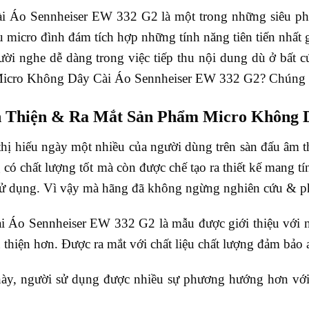
 Áo Sennheiser EW 332 G2 là một trong những siêu phẩ
 micro đình đám tích hợp những tính năng tiên tiến nhấ
ời nghe dễ dàng trong việc tiếp thu nội dung dù ở bất
Micro Không Dây Cài Áo Sennheiser EW 332 G2? Chúng t
 Thiện & Ra Mắt Sản Phẩm Micro Không D
hị hiếu ngày một nhiều của người dùng trên sàn đấu âm
ó chất lượng tốt mà còn được chế tạo ra thiết kế mang tí
sử dụng. Vì vậy mà hãng đã không ngừng nghiên cứu & phát
 Áo Sennheiser EW 332 G2 là mẫu được giới thiệu với n
thiện hơn. Được ra mắt với chất liệu chất lượng đảm bảo a
ày, người sử dụng được nhiều sự phương hướng hơn với 