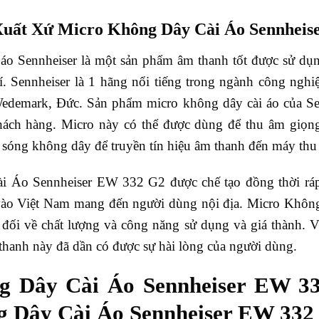
uất Xứ Micro Không Dây Cài Áo Sennheis
áo Sennheiser là một sản phẩm âm thanh tốt được sử dụn
trí. Sennheiser là 1 hãng nổi tiếng trong ngành công ng
 Wedemark, Đức. Sản phẩm micro không dây cài áo của Se
khách hàng. Micro này có thể được dùng để thu âm giọng
sóng không dây để truyền tín hiệu âm thanh đến máy thu
 Áo Sennheiser EW 332 G2 được chế tạo đồng thời ráp
i vào Việt Nam mang đến người dùng nội địa. Micro Kh
t đối về chất lượng và công năng sử dụng và giá thành. V
thanh này đã dần có được sự hài lòng của người dùng.
g Dây Cài Áo Sennheiser EW 3
g Dây Cài Áo Sennheiser EW 332