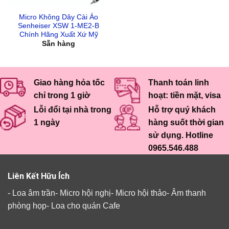
Micro Không Dây Cài Áo
Senheiser XSW 1-ME2-B
Chính Hãng Xuất Xứ Mỹ
Sẵn hàng
Giao hàng hỏa tốc
Thanh toán linh
chỉ trong 1 giờ
hoạt: tiền mặt, visa
Lỗi đổi tại nhà trong
Hỗ trợ quý khách
1 ngày
hàng suốt thời gian
sử dụng. Hotline
0965.546.488
Liên Kết Hữu Ích
-
Loa âm trần
-
Micro hội nghị
-
Micro hội thảo
-
Âm thanh
phòng họp
-
Loa cho quán Cafe