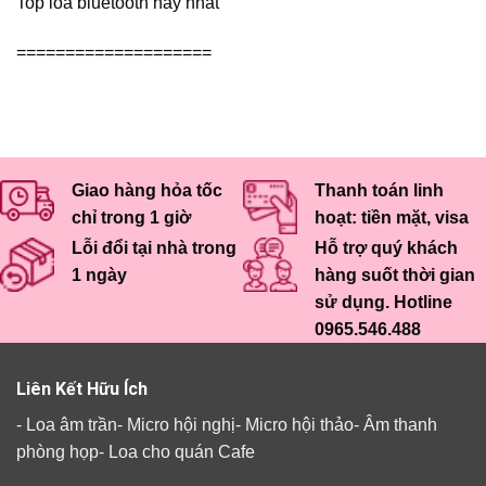
Top loa bluetooth hay nhất
====================
Giao hàng hỏa tốc
Thanh toán linh
chỉ trong 1 giờ
hoạt: tiền mặt, visa
Lỗi đổi tại nhà trong
Hỗ trợ quý khách
1 ngày
hàng suốt thời gian
sử dụng. Hotline
0965.546.488
Liên Kết Hữu Ích
-
Loa âm trần
-
Micro hội nghị
-
Micro hội thảo
-
Âm thanh
phòng họp
-
Loa cho quán Cafe