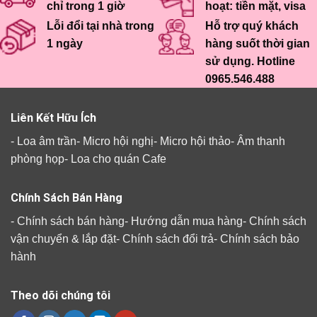
chỉ trong 1 giờ
hoạt: tiền mặt, visa
Lỗi đổi tại nhà trong
Hỗ trợ quý khách
1 ngày
hàng suốt thời gian
sử dụng. Hotline
0965.546.488
Liên Kết Hữu Ích
-
Loa âm trần
-
Micro hội nghị
-
Micro hội thảo
-
Âm thanh
phòng họp
-
Loa cho quán Cafe
Chính Sách Bán Hàng
-
Chính sách bán hàng
-
Hướng dẫn mua hàng
-
Chính sách
vận chuyển & lắp đặt
-
Chính sách đổi trả
-
Chính sách bảo
hành
Theo dõi chúng tôi