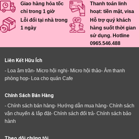
Giao hàng hỏa tốc
Thanh toán linh
chỉ trong 1 giờ
hoạt: tiền mặt, visa
Lỗi đổi tại nhà trong
Hỗ trợ quý khách
1 ngày
hàng suốt thời gian
sử dụng. Hotline
0965.546.488
Liên Kết Hữu Ích
-
Loa âm trần
-
Micro hội nghị
-
Micro hội thảo
-
Âm thanh
phòng họp
-
Loa cho quán Cafe
Chính Sách Bán Hàng
-
Chính sách bán hàng
-
Hướng dẫn mua hàng
-
Chính sách
vận chuyển & lắp đặt
-
Chính sách đổi trả
-
Chính sách bảo
hành
Theo dõi chúng tôi